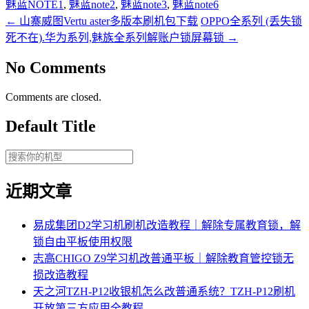
魅蓝NOTE1
,
魅蓝note2
,
魅蓝note3
,
魅蓝note6
←
山寨威图Vertu aster多版本刷机包下载
OPPO全系列 (丢失锁
死不在).华为系列,魅族全系列解账户锁屏幕锁
→
No Comments
Comments are closed.
Default Title
近期文章
易成集团D2学习机刷机改造教程｜解除专属教育锁，解
锁自由平板使用权限
志高CHIGO Z9学习机改普通平板｜解除教育管控锁无
损改造教程
天之河TZH-P12收银机怎么改普通系统？TZH-P12刷机
开放第三方应用全教程