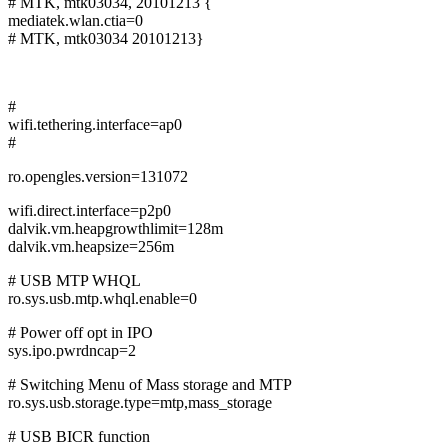
# MTK, mtk03034, 20101213 {
mediatek.wlan.ctia=0
# MTK, mtk03034 20101213}
#
wifi.tethering.interface=ap0
#
ro.opengles.version=131072
wifi.direct.interface=p2p0
dalvik.vm.heapgrowthlimit=128m
dalvik.vm.heapsize=256m
# USB MTP WHQL
ro.sys.usb.mtp.whql.enable=0
# Power off opt in IPO
sys.ipo.pwrdncap=2
# Switching Menu of Mass storage and MTP
ro.sys.usb.storage.type=mtp,mass_storage
# USB BICR function