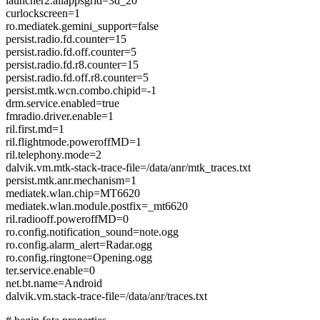
launcher2.allappsgrid=3d_20
curlockscreen=1
ro.mediatek.gemini_support=false
persist.radio.fd.counter=15
persist.radio.fd.off.counter=5
persist.radio.fd.r8.counter=15
persist.radio.fd.off.r8.counter=5
persist.mtk.wcn.combo.chipid=-1
drm.service.enabled=true
fmradio.driver.enable=1
ril.first.md=1
ril.flightmode.poweroffMD=1
ril.telephony.mode=2
dalvik.vm.mtk-stack-trace-file=/data/anr/mtk_traces.txt
persist.mtk.anr.mechanism=1
mediatek.wlan.chip=MT6620
mediatek.wlan.module.postfix=_mt6620
ril.radiooff.poweroffMD=0
ro.config.notification_sound=note.ogg
ro.config.alarm_alert=Radar.ogg
ro.config.ringtone=Opening.ogg
ter.service.enable=0
net.bt.name=Android
dalvik.vm.stack-trace-file=/data/anr/traces.txt