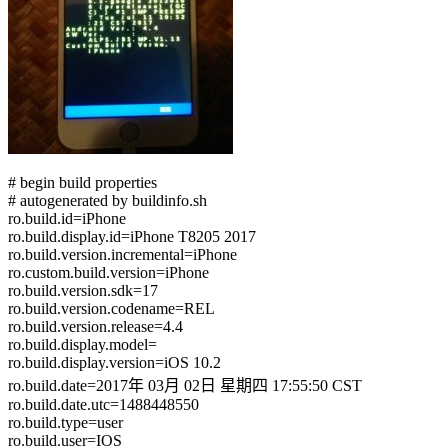
# begin build properties
# autogenerated by buildinfo.sh
ro.build.id=iPhone
ro.build.display.id=iPhone T8205 2017
ro.build.version.incremental=iPhone
ro.custom.build.version=iPhone
ro.build.version.sdk=17
ro.build.version.codename=REL
ro.build.version.release=4.4
ro.build.display.model=
ro.build.display.version=iOS 10.2
ro.build.date=2017年 03月 02日 星期四 17:55:50 CST
ro.build.date.utc=1488448550
ro.build.type=user
ro.build.user=IOS