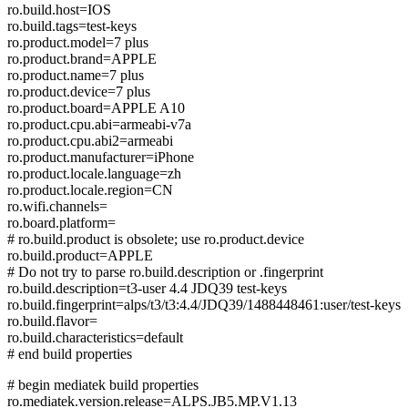
ro.build.host=IOS
ro.build.tags=test-keys
ro.product.model=7 plus
ro.product.brand=APPLE
ro.product.name=7 plus
ro.product.device=7 plus
ro.product.board=APPLE A10
ro.product.cpu.abi=armeabi-v7a
ro.product.cpu.abi2=armeabi
ro.product.manufacturer=iPhone
ro.product.locale.language=zh
ro.product.locale.region=CN
ro.wifi.channels=
ro.board.platform=
# ro.build.product is obsolete; use ro.product.device
ro.build.product=APPLE
# Do not try to parse ro.build.description or .fingerprint
ro.build.description=t3-user 4.4 JDQ39 test-keys
ro.build.fingerprint=alps/t3/t3:4.4/JDQ39/1488448461:user/test-keys
ro.build.flavor=
ro.build.characteristics=default
# end build properties
# begin mediatek build properties
ro.mediatek.version.release=ALPS.JB5.MP.V1.13