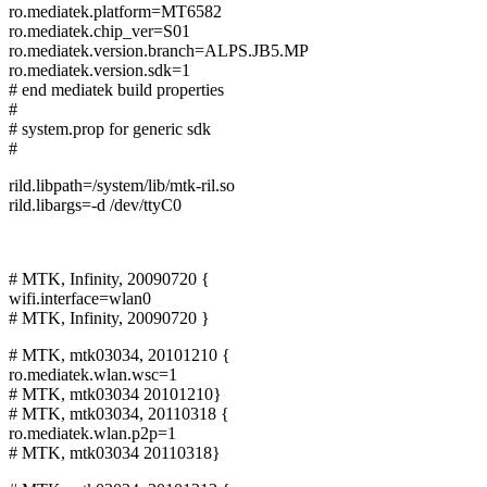
ro.mediatek.platform=MT6582
ro.mediatek.chip_ver=S01
ro.mediatek.version.branch=ALPS.JB5.MP
ro.mediatek.version.sdk=1
# end mediatek build properties
#
# system.prop for generic sdk
#
rild.libpath=/system/lib/mtk-ril.so
rild.libargs=-d /dev/ttyC0
# MTK, Infinity, 20090720 {
wifi.interface=wlan0
# MTK, Infinity, 20090720 }
# MTK, mtk03034, 20101210 {
ro.mediatek.wlan.wsc=1
# MTK, mtk03034 20101210}
# MTK, mtk03034, 20110318 {
ro.mediatek.wlan.p2p=1
# MTK, mtk03034 20110318}