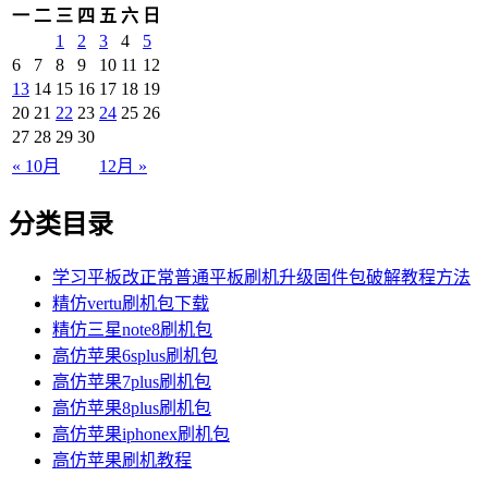
一
二
三
四
五
六
日
1
2
3
4
5
6
7
8
9
10
11
12
13
14
15
16
17
18
19
20
21
22
23
24
25
26
27
28
29
30
« 10月
12月 »
分类目录
学习平板改正常普通平板刷机升级固件包破解教程方法
精仿vertu刷机包下载
精仿三星note8刷机包
高仿苹果6splus刷机包
高仿苹果7plus刷机包
高仿苹果8plus刷机包
高仿苹果iphonex刷机包
高仿苹果刷机教程