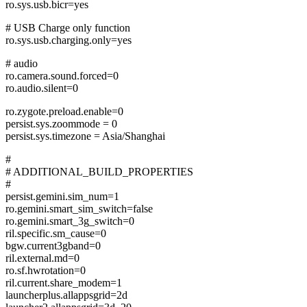
ro.sys.usb.bicr=yes
# USB Charge only function
ro.sys.usb.charging.only=yes
# audio
ro.camera.sound.forced=0
ro.audio.silent=0
ro.zygote.preload.enable=0
persist.sys.zoommode = 0
persist.sys.timezone = Asia/Shanghai
#
# ADDITIONAL_BUILD_PROPERTIES
#
persist.gemini.sim_num=1
ro.gemini.smart_sim_switch=false
ro.gemini.smart_3g_switch=0
ril.specific.sm_cause=0
bgw.current3gband=0
ril.external.md=0
ro.sf.hwrotation=0
ril.current.share_modem=1
launcherplus.allappsgrid=2d