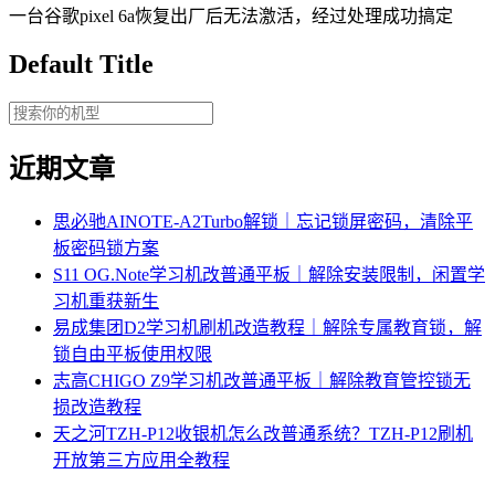
一台谷歌pixel 6a恢复出厂后无法激活，经过处理成功搞定
Default Title
近期文章
思必驰AINOTE‑A2Turbo解锁｜忘记锁屏密码，清除平
板密码锁方案
S11 OG.Note学习机改普通平板｜解除安装限制，闲置学
习机重获新生
易成集团D2学习机刷机改造教程｜解除专属教育锁，解
锁自由平板使用权限
志高CHIGO Z9学习机改普通平板｜解除教育管控锁无
损改造教程
天之河TZH-P12收银机怎么改普通系统？TZH-P12刷机
开放第三方应用全教程