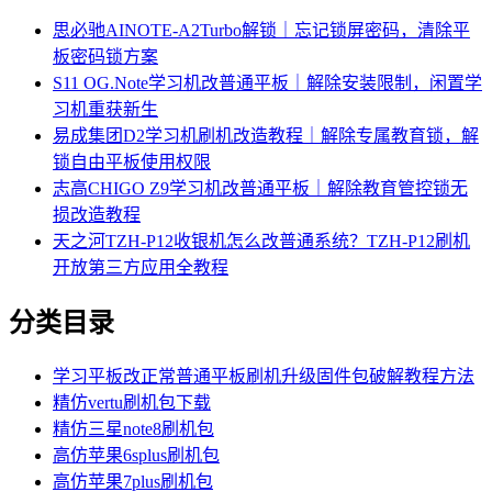
思必驰AINOTE‑A2Turbo解锁｜忘记锁屏密码，清除平
板密码锁方案
S11 OG.Note学习机改普通平板｜解除安装限制，闲置学
习机重获新生
易成集团D2学习机刷机改造教程｜解除专属教育锁，解
锁自由平板使用权限
志高CHIGO Z9学习机改普通平板｜解除教育管控锁无
损改造教程
天之河TZH-P12收银机怎么改普通系统？TZH-P12刷机
开放第三方应用全教程
分类目录
学习平板改正常普通平板刷机升级固件包破解教程方法
精仿vertu刷机包下载
精仿三星note8刷机包
高仿苹果6splus刷机包
高仿苹果7plus刷机包