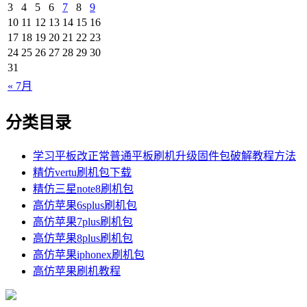
3
4
5
6
7
8
9
10
11
12
13
14
15
16
17
18
19
20
21
22
23
24
25
26
27
28
29
30
31
« 7月
分类目录
学习平板改正常普通平板刷机升级固件包破解教程方法
精仿vertu刷机包下载
精仿三星note8刷机包
高仿苹果6splus刷机包
高仿苹果7plus刷机包
高仿苹果8plus刷机包
高仿苹果iphonex刷机包
高仿苹果刷机教程