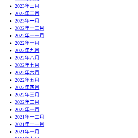
2023年三月
2023年二月
2023年一月
2022年十二月
2022年十一月
2022年十月
2022年九月
2022年八月
2022年七月
2022年六月
2022年五月
2022年四月
2022年三月
2022年二月
2022年一月
2021年十二月
2021年十一月
2021年十月