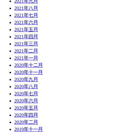
2021年九月
2021年八月
2021年七月
2021年六月
2021年五月
2021年四月
2021年三月
2021年二月
2021年一月
2020年十二月
2020年十一月
2020年九月
2020年八月
2020年七月
2020年六月
2020年五月
2020年四月
2020年二月
2019年十一月