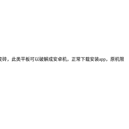
砖，此类平板可以破解成安卓机，正常下载安装app，原机限