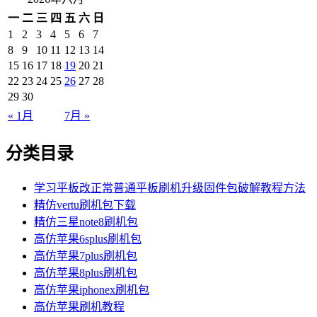
一
二
三
四
五
六
日
1
2
3
4
5
6
7
8
9
10
11
12
13
14
15
16
17
18
19
20
21
22
23
24
25
26
27
28
29
30
« 1月
7月 »
分类目录
学习平板改正常普通平板刷机升级固件包破解教程方法
精仿vertu刷机包下载
精仿三星note8刷机包
高仿苹果6splus刷机包
高仿苹果7plus刷机包
高仿苹果8plus刷机包
高仿苹果iphonex刷机包
高仿苹果刷机教程