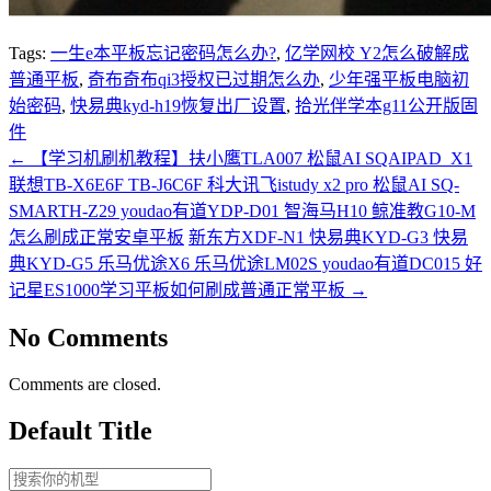
Tags:
一生e本平板忘记密码怎么办?
,
亿学网校 Y2怎么破解成
普通平板
,
奇布奇布qi3授权已过期怎么办
,
少年强平板电脑初
始密码
,
快易典kyd-h19恢复出厂设置
,
拾光伴学本g11公开版固
件
←
【学习机刷机教程】扶小鹰TLA007 松鼠AI SQAIPAD_X1
联想TB-X6E6F TB-J6C6F 科大讯飞istudy x2 pro 松鼠AI SQ-
SMARTH-Z29 youdao有道YDP-D01 智海马H10 鲸准教G10-M
怎么刷成正常安卓平板
新东方XDF-N1 快易典KYD-G3 快易
典KYD-G5 乐马优途X6 乐马优途LM02S youdao有道DC015 好
记星ES1000学习平板如何刷成普通正常平板
→
No Comments
Comments are closed.
Default Title